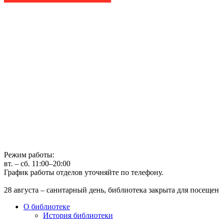
Государственное бюджетное учреждение культуры
Иркутская областная государственная универсальная научная 
г. Иркутск, ул. Лермонтова, 253, ост. «Госуниверситет»
Телефон: (3952) 48-66-80
Режим работы:
вт. – сб. 11:00–20:00
График работы отделов уточняйте по телефону.
28 августа – санитарный день, библиотека закрыта для посещен
О библиотеке
История библиотеки