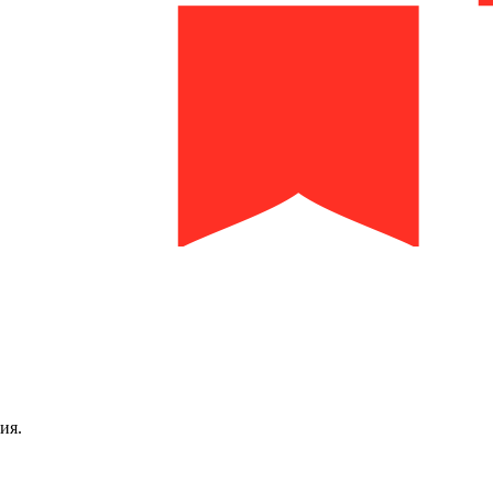
библиотека им. И.И. Молчанова-Сибирского
ия.