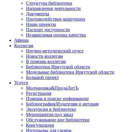
Структура библиотеки
Направления деятельности
Документы
Противодействие коррупции
Наши проекты
Паспорт доступности
Независимая оценка качества
Афиша
Коллегам
Научно-методический отдел
Новости коллегам
В помощь коллегам
Библиотеки Иркутской области
Модельные библиотеки Иркутской области
Большой проект
Услуги
Молчановка&ПродаЛитЪ
Регистрация
Помощь в поиске информации
Библиография/Издателям и авторам
Экскурсии в библиотеке
Мероприятия под заказ
Обслуживание вне библиотеки
Консультации
Интерьеры для съемок