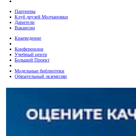
Партнеры
Клуб друзей Молчановки
Дарители
Вакансии
Краеведение
Конференции
Учебный центр
Большой Проект
Модельные библиотеки
Обязательный экземпляр