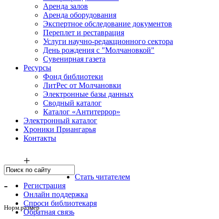
Аренда залов
Аренда оборудования
Экспертное обследование документов
Переплет и реставрация
Услуги научно-редакционного сектора
День рождения с "Молчановкой"
Сувенирная газета
Ресурсы
Фонд библиотеки
ЛитРес от Молчановки
Электронные базы данных
Сводный каталог
Каталог «Антитеррор»
Электронный каталог
Хроники Приангарья
Контакты
+
Стать читателем
-
Регистрация
Онлайн поддержка
Спроси библиотекаря
Норм.размер
Обратная связь