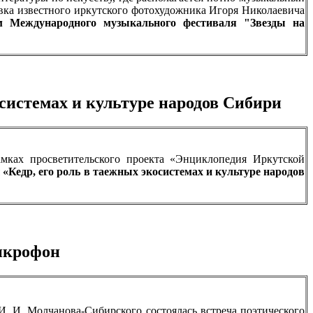
авка известного иркутского фотохудожника Игоря Николаевича
м Международного музыкального фестиваля "Звезды на
осистемах и культуре народов Сибири
амках просветительского проекта «Энциклопедия Иркутской
я
«Кедр, его роль в таежных экосистемах и культуре народов
икрофон
И. И. Молчанова-Сибирского состоялась встреча поэтического