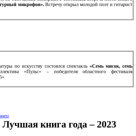
турный микрофон».
Встречу открыл
молодой поэт и гитарист
ратуры по искусству состоялся спектакль
«Семь мисок, семь
ллектива «Пульс» – победителя областного фестиваля
5»
онец
Лучшая книга года – 2023