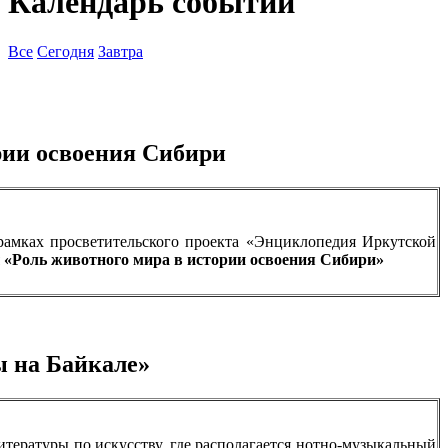
Календарь событий
Все
Сегодня
Завтра
рии освоения Сибири
рамках просветительского проекта «Энциклопедия Иркутской
я
«
Роль животного мира в истории освоения Сибири»
ы на Байкале»
итературы по искусству, где располагается нотно-музыкальный