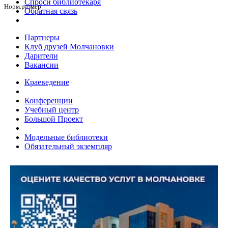
Спроси библиотекаря
Норм.размер
Обратная связь
Партнеры
Клуб друзей Молчановки
Дарители
Вакансии
Краеведение
Конференции
Учебный центр
Большой Проект
Модельные библиотеки
Обязательный экземпляр