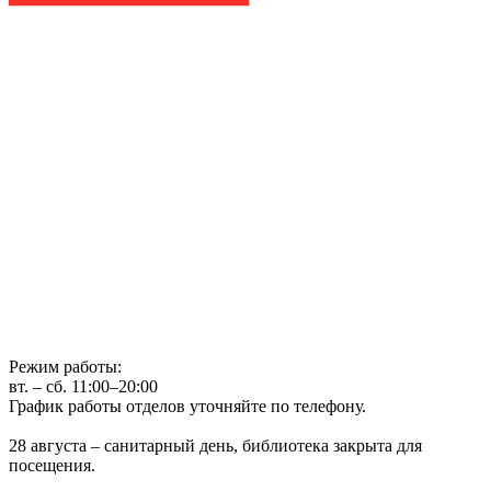
Государственное бюджетное учреждение культуры
Иркутская областная государственная универсальная научная
библиотека им. И.И. Молчанова-Сибирского
г. Иркутск, ул. Лермонтова, 253, ост. «Госуниверситет»
Телефон: (3952) 48-66-80
Режим работы:
вт. – сб. 11:00–20:00
График работы отделов уточняйте по телефону.
28 августа – санитарный день, библиотека закрыта для
посещения.