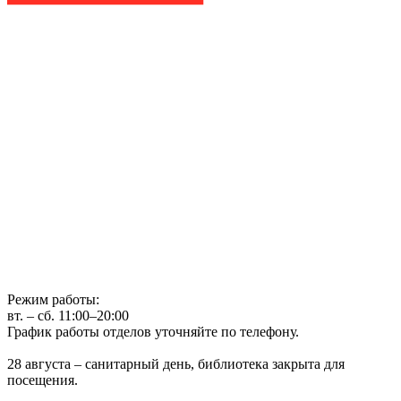
Государственное бюджетное учреждение культуры
Иркутская областная государственная универсальная научная
библиотека им. И.И. Молчанова-Сибирского
г. Иркутск, ул. Лермонтова, 253, ост. «Госуниверситет»
Телефон: (3952) 48-66-80
Режим работы:
вт. – сб. 11:00–20:00
График работы отделов уточняйте по телефону.
28 августа – санитарный день, библиотека закрыта для
посещения.