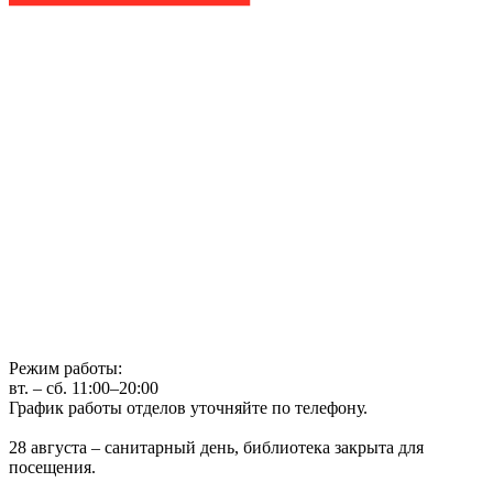
Государственное бюджетное учреждение культуры
Иркутская областная государственная универсальная научная
библиотека им. И.И. Молчанова-Сибирского
г. Иркутск, ул. Лермонтова, 253, ост. «Госуниверситет»
Телефон: (3952) 48-66-80
Режим работы:
вт. – сб. 11:00–20:00
График работы отделов уточняйте по телефону.
28 августа – санитарный день, библиотека закрыта для
посещения.