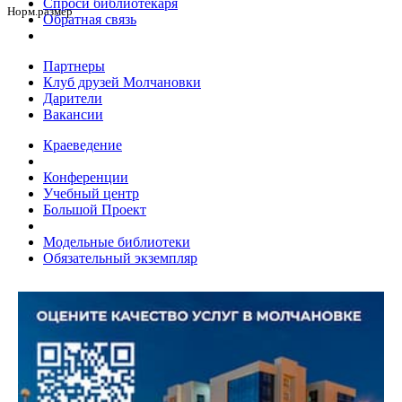
Спроси библиотекаря
Норм.размер
Обратная связь
Партнеры
Клуб друзей Молчановки
Дарители
Вакансии
Краеведение
Конференции
Учебный центр
Большой Проект
Модельные библиотеки
Обязательный экземпляр