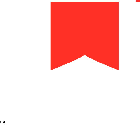
библиотека им. И.И. Молчанова-Сибирского
ия.