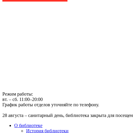
Государственное бюджетное учреждение культуры
Иркутская областная государственная универсальная научная 
г. Иркутск, ул. Лермонтова, 253, ост. «Госуниверситет»
Телефон: (3952) 48-66-80
Режим работы:
вт. – сб. 11:00–20:00
График работы отделов уточняйте по телефону.
28 августа – санитарный день, библиотека закрыта для посещен
О библиотеке
История библиотеки