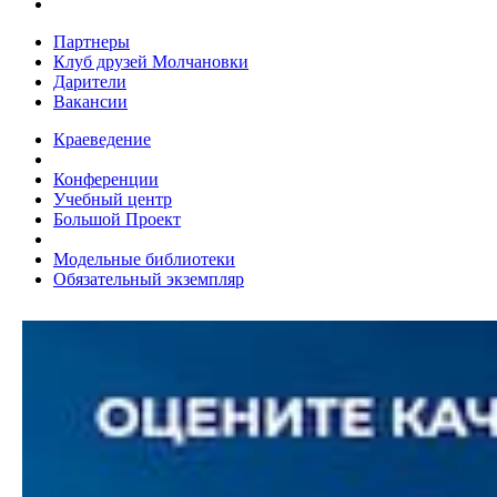
Партнеры
Клуб друзей Молчановки
Дарители
Вакансии
Краеведение
Конференции
Учебный центр
Большой Проект
Модельные библиотеки
Обязательный экземпляр