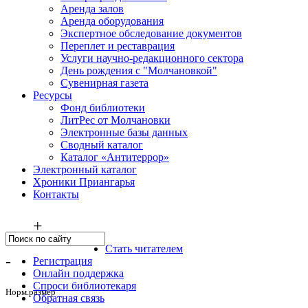
Аренда залов
Аренда оборудования
Экспертное обследование документов
Переплет и реставрация
Услуги научно-редакционного сектора
День рождения с "Молчановкой"
Сувенирная газета
Ресурсы
Фонд библиотеки
ЛитРес от Молчановки
Электронные базы данных
Сводный каталог
Каталог «Антитеррор»
Электронный каталог
Хроники Приангарья
Контакты
+
Стать читателем
-
Регистрация
Онлайн поддержка
Спроси библиотекаря
Норм.размер
Обратная связь