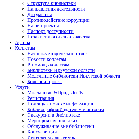
Структура библиотеки
Направления деятельности
Документы
Противодействие коррупции
Наши проекты
Паспорт доступности
Независимая оценка качества
Афиша
Коллегам
Научно-методический отдел
Новости коллегам
В помощь коллегам
Библиотеки Иркутской области
Модельные библиотеки Иркутской области
Большой проект
Услуги
Молчановка&ПродаЛитЪ
Регистрация
Помощь в поиске информации
Библиография/Издателям и авторам
Экскурсии в библиотеке
Мероприятия под заказ
Обслуживание вне библиотеки
Консультации
Интерьеры для съемок