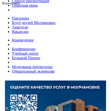
Спроси библиотекаря
Норм.размер
Обратная связь
Партнеры
Клуб друзей Молчановки
Дарители
Вакансии
Краеведение
Конференции
Учебный центр
Большой Проект
Модельные библиотеки
Обязательный экземпляр