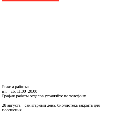
Государственное бюджетное учреждение культуры
Иркутская областная государственная универсальная научная
библиотека им. И.И. Молчанова-Сибирского
г. Иркутск, ул. Лермонтова, 253, ост. «Госуниверситет»
Телефон: (3952) 48-66-80
Режим работы:
вт. – сб. 11:00–20:00
График работы отделов уточняйте по телефону.
28 августа – санитарный день, библиотека закрыта для
посещения.