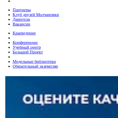
Партнеры
Клуб друзей Молчановки
Дарители
Вакансии
Краеведение
Конференции
Учебный центр
Большой Проект
Модельные библиотеки
Обязательный экземпляр