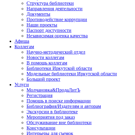
Структура библиотеки
Направления деятельности
Документы
Противодействие коррупции
Наши проекты
Паспорт доступности
Независимая оценка качества
Афиша
Коллегам
Научно-методический отдел
Новости коллегам
В помощь коллегам
Библиотеки Иркутской области
Модельные библиотеки Иркутской области
Большой проект
Услуги
Молчановка&ПродаЛитЪ
Регистрация
Помощь в поиске информации
Библиография/Издателям и авторам
Экскурсии в библиотеке
Мероприятия под заказ
Обслуживание вне библиотеки
Консультации
Интерьеры для съемок