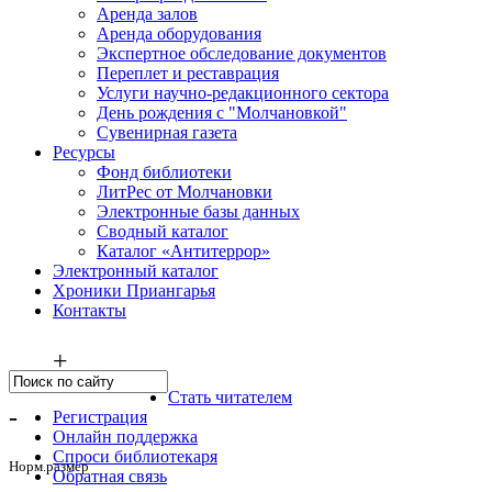
Аренда залов
Аренда оборудования
Экспертное обследование документов
Переплет и реставрация
Услуги научно-редакционного сектора
День рождения с "Молчановкой"
Сувенирная газета
Ресурсы
Фонд библиотеки
ЛитРес от Молчановки
Электронные базы данных
Сводный каталог
Каталог «Антитеррор»
Электронный каталог
Хроники Приангарья
Контакты
+
Стать читателем
-
Регистрация
Онлайн поддержка
Спроси библиотекаря
Норм.размер
Обратная связь