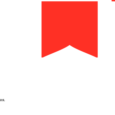
библиотека им. И.И. Молчанова-Сибирского
ия.