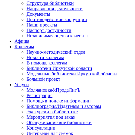
Структура библиотеки
Направления деятельности
Документы
Противодействие коррупции
Наши проекты
Паспорт доступности
Независимая оценка качества
Афиша
Коллегам
Научно-методический отдел
Новости коллегам
В помощь коллегам
Библиотеки Иркутской области
Модельные библиотеки Иркутской области
Большой проект
Услуги
Молчановка&ПродаЛитЪ
Регистрация
Помощь в поиске информации
Библиография/Издателям и авторам
Экскурсии в библиотеке
Мероприятия под заказ
Обслуживание вне библиотеки
Консультации
Интерьеры для съемок