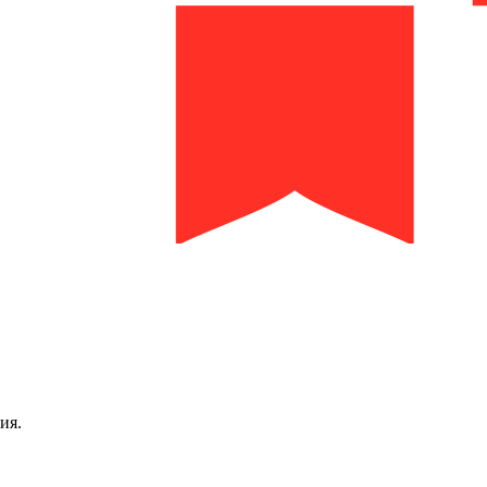
библиотека им. И.И. Молчанова-Сибирского
ия.