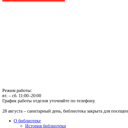
Государственное бюджетное учреждение культуры
Иркутская областная государственная универсальная научная 
г. Иркутск, ул. Лермонтова, 253, ост. «Госуниверситет»
Телефон: (3952) 48-66-80
Режим работы:
вт. – сб. 11:00–20:00
График работы отделов уточняйте по телефону.
28 августа – санитарный день, библиотека закрыта для посещен
О библиотеке
История библиотеки