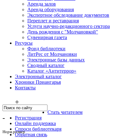
Аренда залов
Аренда оборудования
Экспертное обследование документов
Переплет и реставрация
Услуги научно-редакционного сектора
День рождения с "Молчановкой"
Сувенирная газета
Ресурсы
Фонд библиотеки
ЛитРес от Молчановки
Электронные базы данных
Сводный каталог
Каталог «Антитеррор»
Электронный каталог
Хроники Приангарья
Контакты
+
Стать читателем
-
Регистрация
Онлайн поддержка
Спроси библиотекаря
Норм.размер
Обратная связь