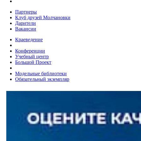
Партнеры
Клуб друзей Молчановки
Дарители
Вакансии
Краеведение
Конференции
Учебный центр
Большой Проект
Модельные библиотеки
Обязательный экземпляр