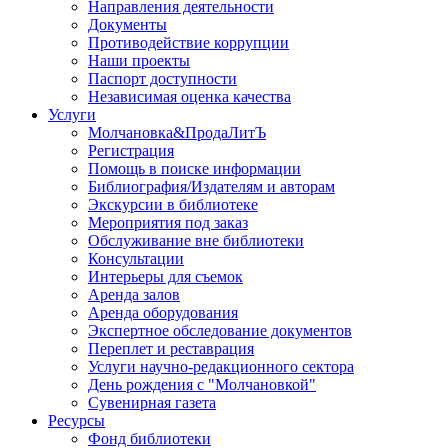
Направления деятельности
Документы
Противодействие коррупции
Наши проекты
Паспорт доступности
Независимая оценка качества
Услуги
Молчановка&ПродаЛитЪ
Регистрация
Помощь в поиске информации
Библиография/Издателям и авторам
Экскурсии в библиотеке
Мероприятия под заказ
Обслуживание вне библиотеки
Консультации
Интерьеры для съемок
Аренда залов
Аренда оборудования
Экспертное обследование документов
Переплет и реставрация
Услуги научно-редакционного сектора
День рождения с "Молчановкой"
Сувенирная газета
Ресурсы
Фонд библиотеки