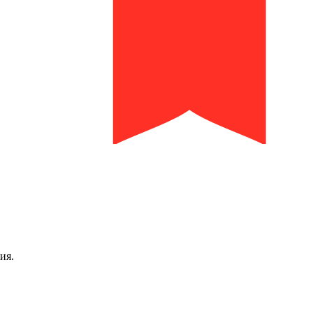
библиотека им. И.И. Молчанова-Сибирского
ия.