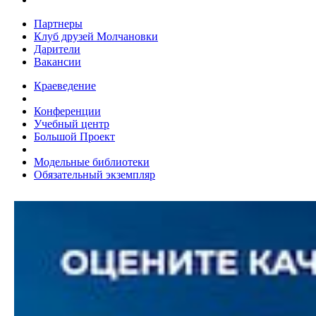
Партнеры
Клуб друзей Молчановки
Дарители
Вакансии
Краеведение
Конференции
Учебный центр
Большой Проект
Модельные библиотеки
Обязательный экземпляр