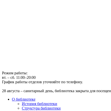
Государственное бюджетное учреждение культуры
Иркутская областная государственная универсальная научная 
г. Иркутск, ул. Лермонтова, 253, ост. «Госуниверситет»
Телефон: (3952) 48-66-80
Режим работы:
вт. – сб. 11:00–20:00
График работы отделов уточняйте по телефону.
28 августа – санитарный день, библиотека закрыта для посещен
О библиотеке
История библиотеки
Структура библиотеки