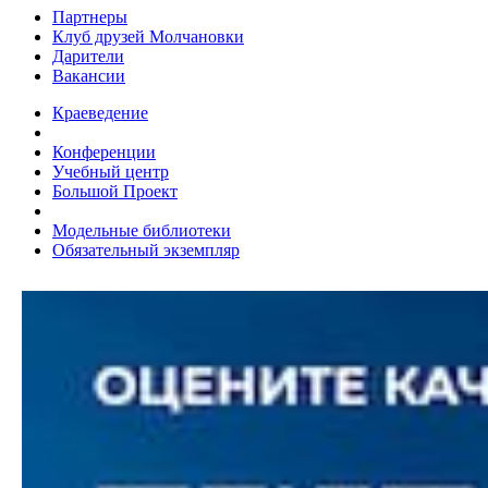
Партнеры
Клуб друзей Молчановки
Дарители
Вакансии
Краеведение
Конференции
Учебный центр
Большой Проект
Модельные библиотеки
Обязательный экземпляр