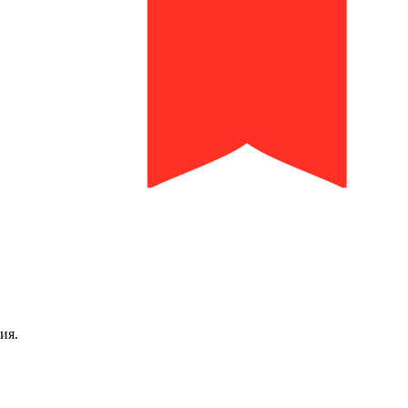
библиотека им. И.И. Молчанова-Сибирского
ия.