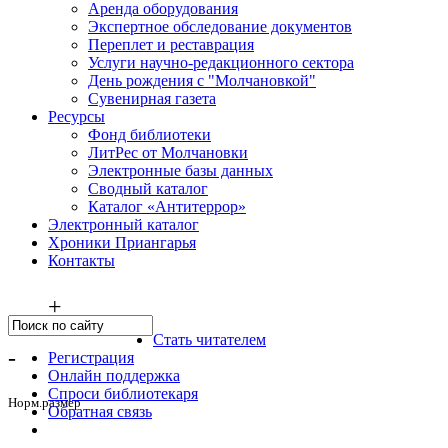
Аренда оборудования
Экспертное обследование документов
Переплет и реставрация
Услуги научно-редакционного сектора
День рождения с "Молчановкой"
Сувенирная газета
Ресурсы
Фонд библиотеки
ЛитРес от Молчановки
Электронные базы данных
Сводный каталог
Каталог «Антитеррор»
Электронный каталог
Хроники Приангарья
Контакты
+
Стать читателем
-
Регистрация
Онлайн поддержка
Спроси библиотекаря
Норм.размер
Обратная связь