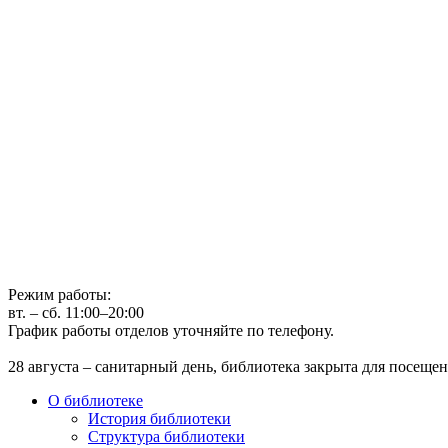
Государственное бюджетное учреждение культуры
Иркутская областная государственная универсальная научная 
г. Иркутск, ул. Лермонтова, 253, ост. «Госуниверситет»
Телефон: (3952) 48-66-80
Режим работы:
вт. – сб. 11:00–20:00
График работы отделов уточняйте по телефону.
28 августа – санитарный день, библиотека закрыта для посещен
О библиотеке
История библиотеки
Структура библиотеки