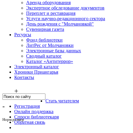
Аренда оборудования
Экспертное обследование документов
Переплет и реставрация
Услуги научно-редакционного сектора
День рождения с "Молчановкой"
Сувенирная газета
Ресурсы
Фонд библиотеки
ЛитРес от Молчановки
Электронные базы данных
Сводный каталог
Каталог «Антитеррор»
Электронный каталог
Хроники Приангарья
Контакты
+
Стать читателем
-
Регистрация
Онлайн поддержка
Спроси библиотекаря
Норм.размер
Обратная связь