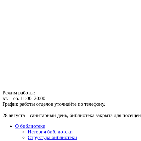
Государственное бюджетное учреждение культуры
Иркутская областная государственная универсальная научная 
г. Иркутск, ул. Лермонтова, 253, ост. «Госуниверситет»
Телефон: (3952) 48-66-80
Режим работы:
вт. – сб. 11:00–20:00
График работы отделов уточняйте по телефону.
28 августа – санитарный день, библиотека закрыта для посещен
О библиотеке
История библиотеки
Структура библиотеки