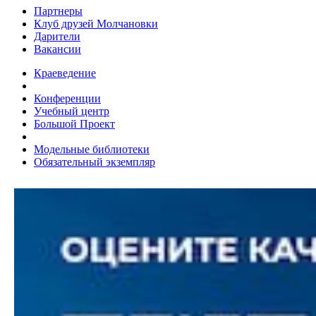
Партнеры
Клуб друзей Молчановки
Дарители
Вакансии
Краеведение
Конференции
Учебный центр
Большой Проект
Модельные библиотеки
Обязательный экземпляр