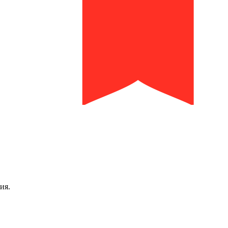
библиотека им. И.И. Молчанова-Сибирского
ия.