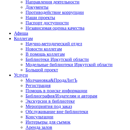
Направления деятельности
Документы
Противодействие коррупции
Наши проекты
Паспорт доступности
Независимая оценка качества
Афиша
Коллегам
Научно-методический отдел
Новости коллегам
В помощь коллегам
Библиотеки Иркутской области
Модельные библиотеки Иркутской области
Большой проект
Услуги
Молчановка&ПродаЛитЪ
Регистрация
Помощь в поиске информации
Библиография/Издателям и авторам
Экскурсии в библиотеке
Мероприятия под заказ
Обслуживание вне библиотеки
Консультации
Интерьеры для съемок
Аренда залов