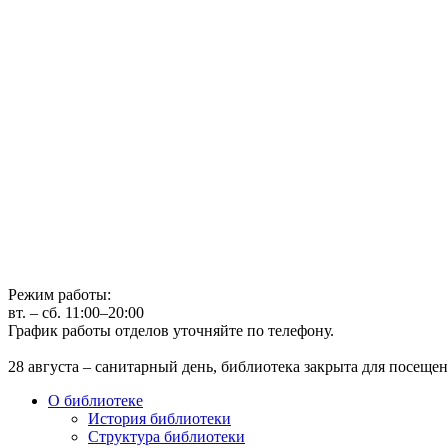
Государственное бюджетное учреждение культуры
Иркутская областная государственная универсальная научная 
г. Иркутск, ул. Лермонтова, 253, ост. «Госуниверситет»
Телефон: (3952) 48-66-80
Режим работы:
вт. – сб. 11:00–20:00
График работы отделов уточняйте по телефону.
28 августа – санитарный день, библиотека закрыта для посещен
О библиотеке
История библиотеки
Структура библиотеки