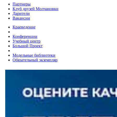
Партнеры
Клуб друзей Молчановки
Дарители
Вакансии
Краеведение
Конференции
Учебный центр
Большой Проект
Модельные библиотеки
Обязательный экземпляр