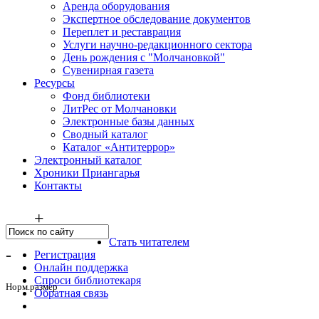
Аренда оборудования
Экспертное обследование документов
Переплет и реставрация
Услуги научно-редакционного сектора
День рождения с "Молчановкой"
Сувенирная газета
Ресурсы
Фонд библиотеки
ЛитРес от Молчановки
Электронные базы данных
Сводный каталог
Каталог «Антитеррор»
Электронный каталог
Хроники Приангарья
Контакты
+
Стать читателем
-
Регистрация
Онлайн поддержка
Спроси библиотекаря
Норм.размер
Обратная связь