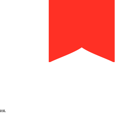
библиотека им. И.И. Молчанова-Сибирского
ия.