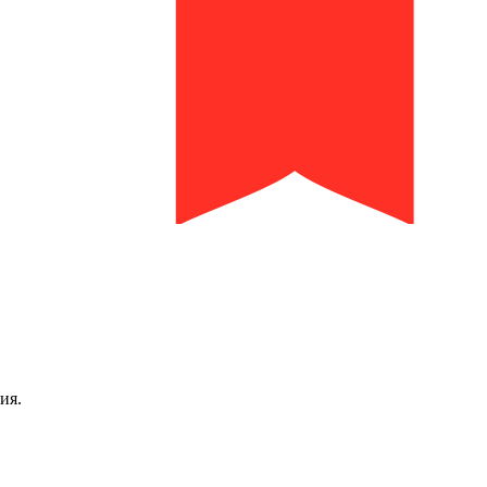
библиотека им. И.И. Молчанова-Сибирского
ия.