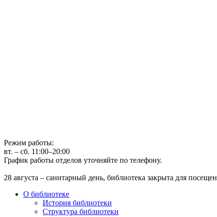
Государственное бюджетное учреждение культуры
Иркутская областная государственная универсальная научная 
г. Иркутск, ул. Лермонтова, 253, ост. «Госуниверситет»
Телефон: (3952) 48-66-80
Режим работы:
вт. – сб. 11:00–20:00
График работы отделов уточняйте по телефону.
28 августа – санитарный день, библиотека закрыта для посещен
О библиотеке
История библиотеки
Структура библиотеки