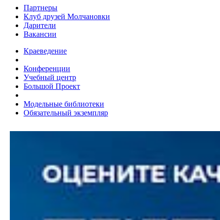
Партнеры
Клуб друзей Молчановки
Дарители
Вакансии
Краеведение
Конференции
Учебный центр
Большой Проект
Модельные библиотеки
Обязательный экземпляр