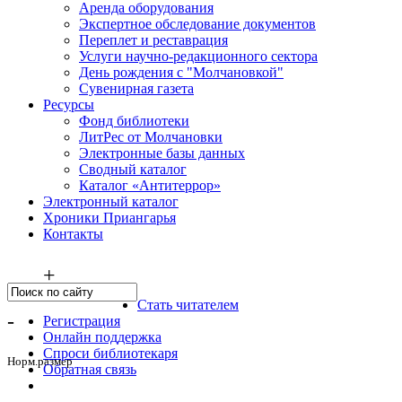
Аренда оборудования
Экспертное обследование документов
Переплет и реставрация
Услуги научно-редакционного сектора
День рождения с "Молчановкой"
Сувенирная газета
Ресурсы
Фонд библиотеки
ЛитРес от Молчановки
Электронные базы данных
Сводный каталог
Каталог «Антитеррор»
Электронный каталог
Хроники Приангарья
Контакты
+
Стать читателем
-
Регистрация
Онлайн поддержка
Спроси библиотекаря
Норм.размер
Обратная связь