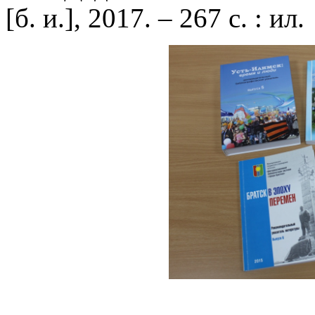
[б. и.], 2017. – 267 с. : ил.