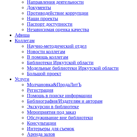
Направления деятельности
Документы
Противодействие коррупции
Наши проекты
Паспорт доступности
Независимая оценка качества
Афиша
Коллегам
Научно-методический отдел
Новости коллегам
В помощь коллегам
Библиотеки Иркутской области
Модельные библиотеки Иркутской области
Большой проект
Услуги
Молчановка&ПродаЛитЪ
Регистрация
Помощь в поиске информации
Библиография/Издателям и авторам
Экскурсии в библиотеке
Мероприятия под заказ
Обслуживание вне библиотеки
Консультации
Интерьеры для съемок
Аренда залов