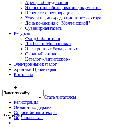
Аренда оборудования
Экспертное обследование документов
Переплет и реставрация
Услуги научно-редакционного сектора
День рождения с "Молчановкой"
Сувенирная газета
Ресурсы
Фонд библиотеки
ЛитРес от Молчановки
Электронные базы данных
Сводный каталог
Каталог «Антитеррор»
Электронный каталог
Хроники Приангарья
Контакты
+
Стать читателем
-
Регистрация
Онлайн поддержка
Спроси библиотекаря
Норм.размер
Обратная связь