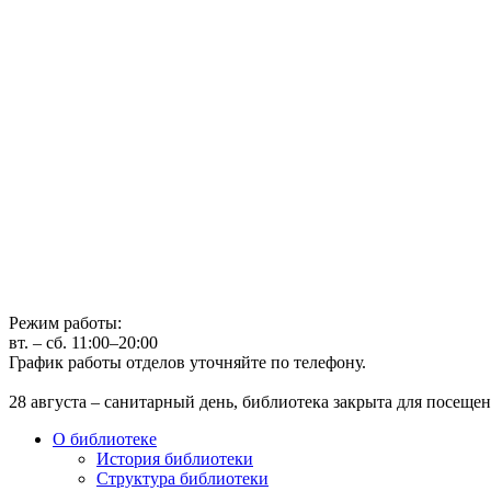
Государственное бюджетное учреждение культуры
Иркутская областная государственная универсальная научная 
г. Иркутск, ул. Лермонтова, 253, ост. «Госуниверситет»
Телефон: (3952) 48-66-80
Режим работы:
вт. – сб. 11:00–20:00
График работы отделов уточняйте по телефону.
28 августа – санитарный день, библиотека закрыта для посещен
О библиотеке
История библиотеки
Структура библиотеки