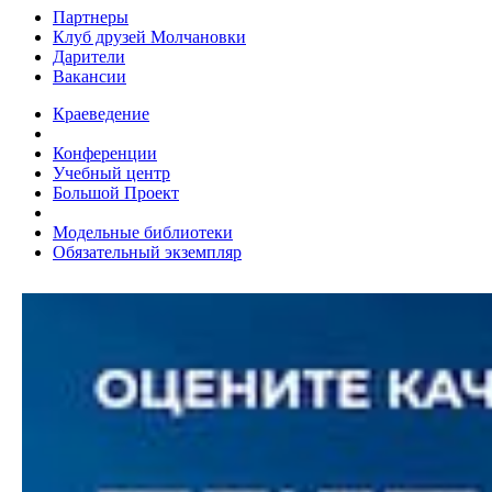
Партнеры
Клуб друзей Молчановки
Дарители
Вакансии
Краеведение
Конференции
Учебный центр
Большой Проект
Модельные библиотеки
Обязательный экземпляр