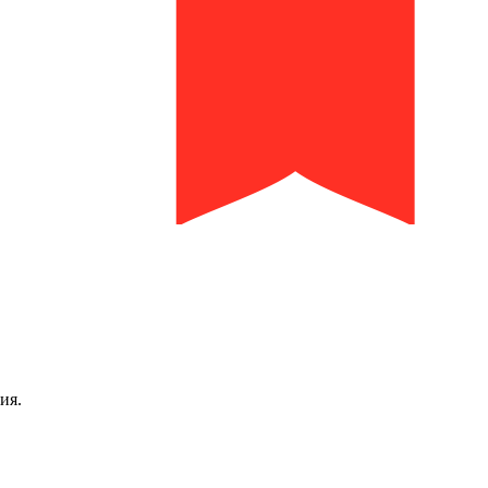
библиотека им. И.И. Молчанова-Сибирского
ия.