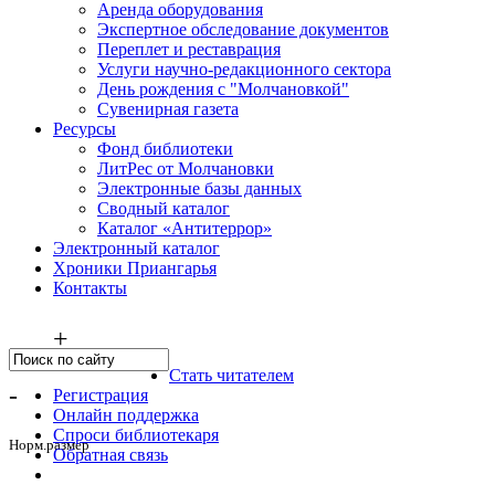
Аренда оборудования
Экспертное обследование документов
Переплет и реставрация
Услуги научно-редакционного сектора
День рождения с "Молчановкой"
Сувенирная газета
Ресурсы
Фонд библиотеки
ЛитРес от Молчановки
Электронные базы данных
Сводный каталог
Каталог «Антитеррор»
Электронный каталог
Хроники Приангарья
Контакты
+
Стать читателем
-
Регистрация
Онлайн поддержка
Спроси библиотекаря
Норм.размер
Обратная связь