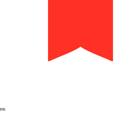
библиотека им. И.И. Молчанова-Сибирского
ия.