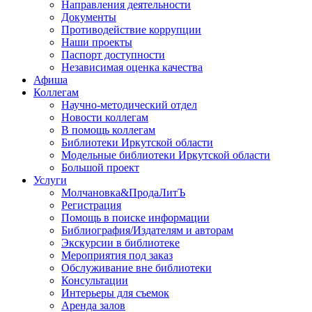
Направления деятельности
Документы
Противодействие коррупции
Наши проекты
Паспорт доступности
Независимая оценка качества
Афиша
Коллегам
Научно-методический отдел
Новости коллегам
В помощь коллегам
Библиотеки Иркутской области
Модельные библиотеки Иркутской области
Большой проект
Услуги
Молчановка&ПродаЛитЪ
Регистрация
Помощь в поиске информации
Библиография/Издателям и авторам
Экскурсии в библиотеке
Мероприятия под заказ
Обслуживание вне библиотеки
Консультации
Интерьеры для съемок
Аренда залов