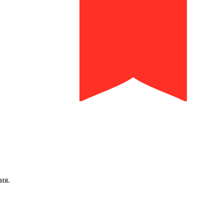
библиотека им. И.И. Молчанова-Сибирского
ия.