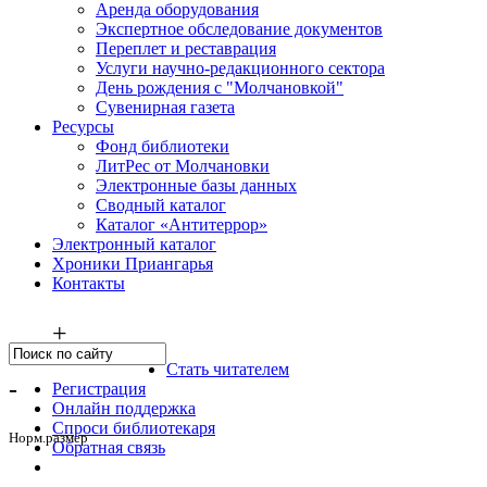
Аренда оборудования
Экспертное обследование документов
Переплет и реставрация
Услуги научно-редакционного сектора
День рождения с "Молчановкой"
Сувенирная газета
Ресурсы
Фонд библиотеки
ЛитРес от Молчановки
Электронные базы данных
Сводный каталог
Каталог «Антитеррор»
Электронный каталог
Хроники Приангарья
Контакты
+
Стать читателем
-
Регистрация
Онлайн поддержка
Спроси библиотекаря
Норм.размер
Обратная связь