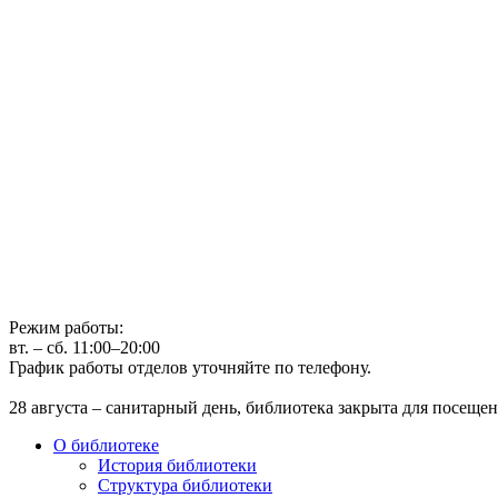
Государственное бюджетное учреждение культуры
Иркутская областная государственная универсальная научная 
г. Иркутск, ул. Лермонтова, 253, ост. «Госуниверситет»
Телефон: (3952) 48-66-80
Режим работы:
вт. – сб. 11:00–20:00
График работы отделов уточняйте по телефону.
28 августа – санитарный день, библиотека закрыта для посещен
О библиотеке
История библиотеки
Структура библиотеки