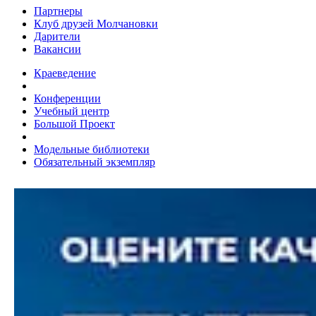
Партнеры
Клуб друзей Молчановки
Дарители
Вакансии
Краеведение
Конференции
Учебный центр
Большой Проект
Модельные библиотеки
Обязательный экземпляр