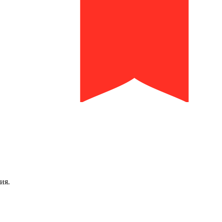
библиотека им. И.И. Молчанова-Сибирского
ия.