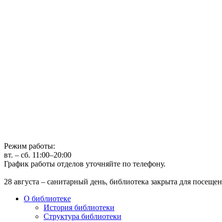
Государственное бюджетное учреждение культуры
Иркутская областная государственная универсальная научная 
г. Иркутск, ул. Лермонтова, 253, ост. «Госуниверситет»
Телефон: (3952) 48-66-80
Режим работы:
вт. – сб. 11:00–20:00
График работы отделов уточняйте по телефону.
28 августа – санитарный день, библиотека закрыта для посещен
О библиотеке
История библиотеки
Структура библиотеки