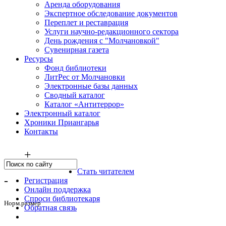
Аренда оборудования
Экспертное обследование документов
Переплет и реставрация
Услуги научно-редакционного сектора
День рождения с "Молчановкой"
Сувенирная газета
Ресурсы
Фонд библиотеки
ЛитРес от Молчановки
Электронные базы данных
Сводный каталог
Каталог «Антитеррор»
Электронный каталог
Хроники Приангарья
Контакты
+
Стать читателем
-
Регистрация
Онлайн поддержка
Спроси библиотекаря
Норм.размер
Обратная связь