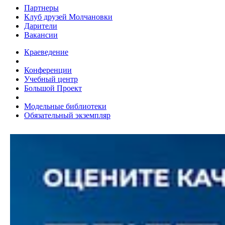
Партнеры
Клуб друзей Молчановки
Дарители
Вакансии
Краеведение
Конференции
Учебный центр
Большой Проект
Модельные библиотеки
Обязательный экземпляр