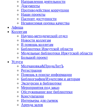
Направления деятельности
Документы
Противодействие коррупции
Наши проекты
Паспорт доступности
Независимая оценка качества
Афиша
Коллегам
Научно-методический отдел
Новости коллегам
В помощь коллегам
Библиотеки Иркутской области
Модельные библиотеки Иркутской области
Большой проект
Услуги
Молчановка&ПродаЛитЪ
Регистрация
Помощь в поиске информации
Библиография/Издателям и авторам
Экскурсии в библиотеке
Мероприятия под заказ
Обслуживание вне библиотеки
Консультации
Интерьеры для съемок
Аренда залов