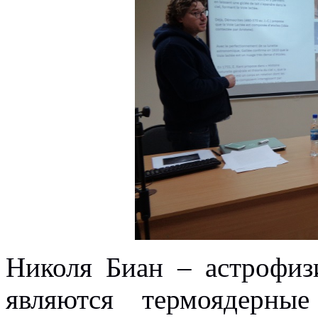
Николя Биан – астрофиз
являются термоядерны