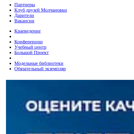
Партнеры
Клуб друзей Молчановки
Дарители
Вакансии
Краеведение
Конференции
Учебный центр
Большой Проект
Модельные библиотеки
Обязательный экземпляр