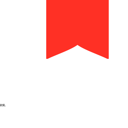
библиотека им. И.И. Молчанова-Сибирского
ия.