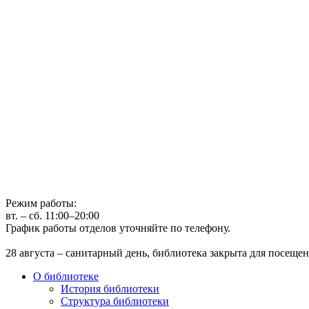
Государственное бюджетное учреждение культуры
Иркутская областная государственная универсальная научная 
г. Иркутск, ул. Лермонтова, 253, ост. «Госуниверситет»
Телефон: (3952) 48-66-80
Режим работы:
вт. – сб. 11:00–20:00
График работы отделов уточняйте по телефону.
28 августа – санитарный день, библиотека закрыта для посещен
О библиотеке
История библиотеки
Структура библиотеки