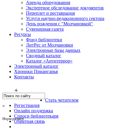
Аренда оборудования
Экспертное обследование документов
Переплет и реставрация
Услуги научно-редакционного сектора
День рождения с "Молчановкой"
Сувенирная газета
Ресурсы
Фонд библиотеки
ЛитРес от Молчановки
Электронные базы данных
Сводный каталог
Каталог «Антитеррор»
Электронный каталог
Хроники Приангарья
Контакты
+
Стать читателем
-
Регистрация
Онлайн поддержка
Спроси библиотекаря
Норм.размер
Обратная связь