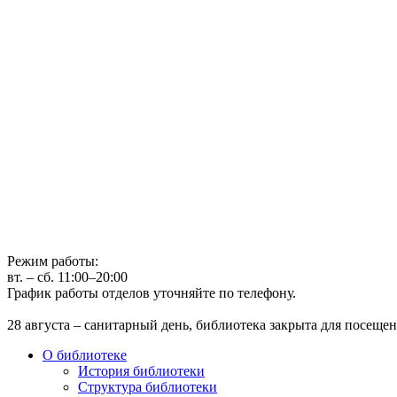
Государственное бюджетное учреждение культуры
Иркутская областная государственная универсальная научная 
г. Иркутск, ул. Лермонтова, 253, ост. «Госуниверситет»
Телефон: (3952) 48-66-80
Режим работы:
вт. – сб. 11:00–20:00
График работы отделов уточняйте по телефону.
28 августа – санитарный день, библиотека закрыта для посещен
О библиотеке
История библиотеки
Структура библиотеки