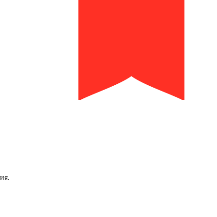
библиотека им. И.И. Молчанова-Сибирского
ия.