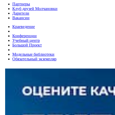
Партнеры
Клуб друзей Молчановки
Дарители
Вакансии
Краеведение
Конференции
Учебный центр
Большой Проект
Модельные библиотеки
Обязательный экземпляр