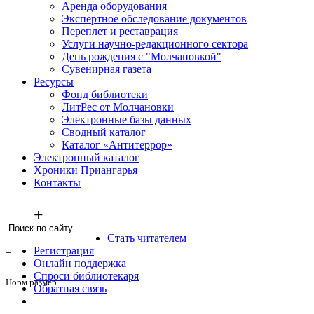
Аренда оборудования
Экспертное обследование документов
Переплет и реставрация
Услуги научно-редакционного сектора
День рождения с "Молчановкой"
Сувенирная газета
Ресурсы
Фонд библиотеки
ЛитРес от Молчановки
Электронные базы данных
Сводный каталог
Каталог «Антитеррор»
Электронный каталог
Хроники Приангарья
Контакты
+
Стать читателем
-
Регистрация
Онлайн поддержка
Спроси библиотекаря
Норм.размер
Обратная связь