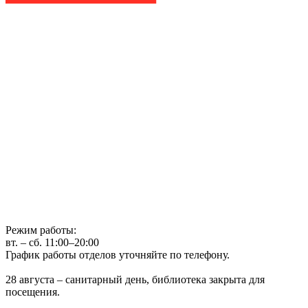
Государственное бюджетное учреждение культуры
Иркутская областная государственная универсальная научная
библиотека им. И.И. Молчанова-Сибирского
г. Иркутск, ул. Лермонтова, 253, ост. «Госуниверситет»
Телефон: (3952) 48-66-80
Режим работы:
вт. – сб. 11:00–20:00
График работы отделов уточняйте по телефону.
28 августа – санитарный день, библиотека закрыта для
посещения.