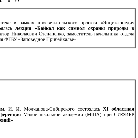
еке в рамках просветительского проекта «Энциклопедия
тоялась
лекция
«Байкал как символ охраны природы в
тор Николаевич Степаненко, заместитель начальника отдела
ия ФГБУ «Заповедное Прибайкалье»
м. И. И. Молчанова-Сибирского состоялась
XI областная
нференция
Малой школьной академии (МША) при СИФИБР
тений»