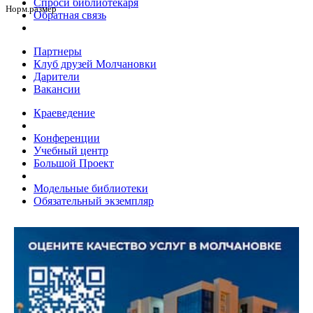
Спроси библиотекаря
Норм.размер
Обратная связь
Партнеры
Клуб друзей Молчановки
Дарители
Вакансии
Краеведение
Конференции
Учебный центр
Большой Проект
Модельные библиотеки
Обязательный экземпляр